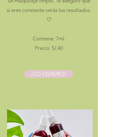
un maquillaje limpio. Te aseguro que
si eres constante verás los resultados.
🤍
Contiene: 7ml.
Precio: S/.40
¡LO QUIERO!