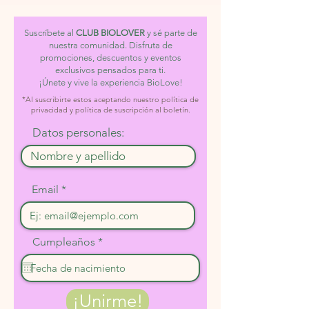
Suscríbete al
CLUB BIOLOVER
y sé parte de
nuestra comunidad. Disfruta de
promociones, descuentos y eventos
exclusivos pensados para ti.
¡Únete y vive la experiencia BioLove!
*Al suscribirte estos aceptando nuestro política de
privacidad y política de suscripción al boletín.
Datos personales:
Email
r
Cumpleaños
*
e
q
u
i
r
¡Unirme!
e