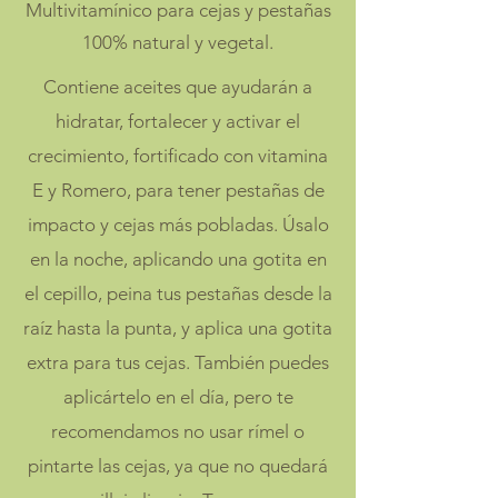
Multivitamínico para cejas y pestañas
100% natural y vegetal.
Contiene aceites que ayudarán a
hidratar, fortalecer y activar el
crecimiento, fortificado con vitamina
E y Romero, para tener pestañas de
impacto y cejas más pobladas. Úsalo
en la noche, aplicando una gotita en
el cepillo, peina tus pestañas desde la
raíz hasta la punta, y aplica una gotita
extra para tus cejas. También puedes
aplicártelo en el día, pero te
recomendamos no usar rímel o
pintarte las cejas, ya que no quedará