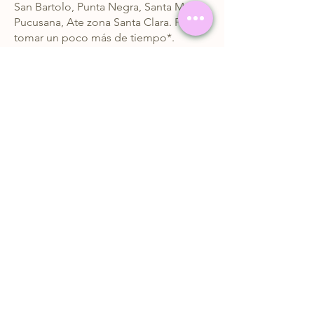
San Bartolo, Punta Negra, Santa María,
Pucusana, Ate zona Santa Clara. Puede
tomar un poco más de tiempo*.
PROVINCIA: de 3 a 10 días hábiles
dependiendo de tu ubicación.
*Días hábiles: lunes a Viernes. Sábado
y domingo, descansamos.
Gissela Blua
"Tengo aprox 6 meses usando sus
productos y son excelentes y