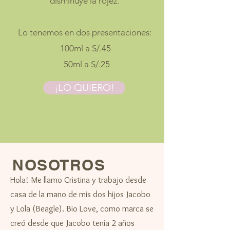
disminuye la rojez.
Lo tenemos en dos presentaciones:
100ml a S/.45
50ml a S/.25
¡LO QUIERO!
NOSOTROS
Hola! Me llamo Cristina y trabajo desde
casa de la mano de mis dos hijos Jacobo
y Lola (Beagle). Bio Love, como marca se
creó desde que Jacobo tenía 2 años