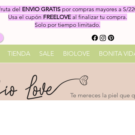
fruta del
ENVIO GRATIS
por compras mayores a S/22
Usa el cupón
FREELOVE
al finalizar tu compra.
Solo por tiempo limitado.
TIENDA
SALE
BIOLOVE
BONITA VID
Te mereces la piel que qu