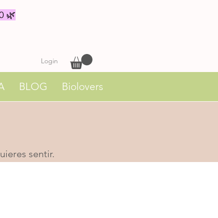
0 🌿
Login
A
BLOG
Biolovers
ieres sentir.