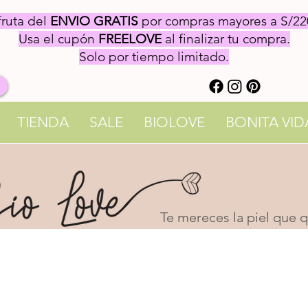
fruta del
ENVIO GRATIS
por compras mayores a S/22
Usa el cupón
FREELOVE
al finalizar tu compra.
Solo por tiempo limitado.
TIENDA
SALE
BIOLOVE
BONITA VID
Te mereces la piel que qu