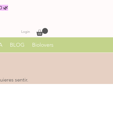
0 🌿
Login
A
BLOG
Biolovers
ieres sentir.