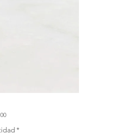
Precio
.00
tidad
*