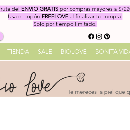
fruta del
ENVIO GRATIS
por compras mayores a S/22
Usa el cupón
FREELOVE
al finalizar tu compra.
Solo por tiempo limitado.
TIENDA
SALE
BIOLOVE
BONITA VID
Te mereces la piel que qu