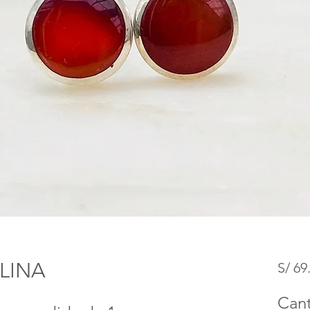
LINA
S/ 69
Can