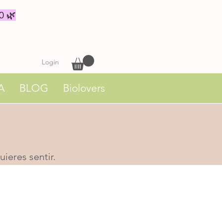
0 🌿
Login
A
BLOG
Biolovers
ieres sentir.