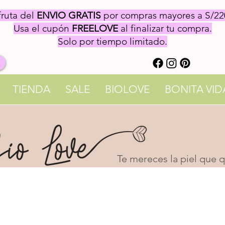
fruta del
ENVIO GRATIS
por compras mayores a S/22
Usa el cupón
FREELOVE
al finalizar tu compra.
Solo por tiempo limitado.
TIENDA
SALE
BIOLOVE
BONITA VID
Te mereces la piel que qu