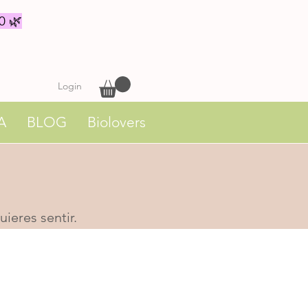
0 🌿
Login
A
BLOG
Biolovers
ieres sentir.