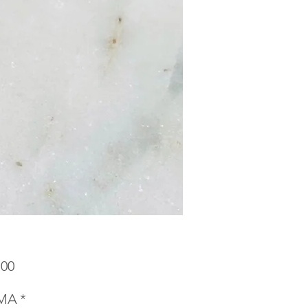
Precio
.00
MA
*