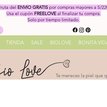
fruta del
ENVIO GRATIS
por compras mayores a S/22
Usa el cupón
FREELOVE
al finalizar tu compra.
Solo por tiempo limitado.
TIENDA
SALE
BIOLOVE
BONITA VID
Te mereces la piel que qu