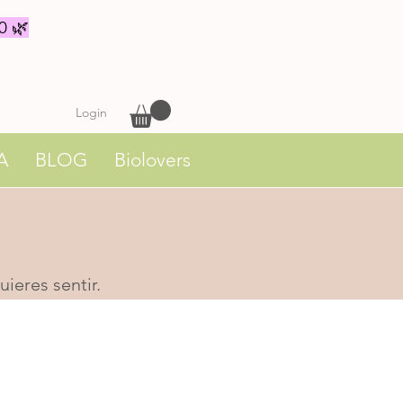
0 🌿
Login
A
BLOG
Biolovers
ieres sentir.