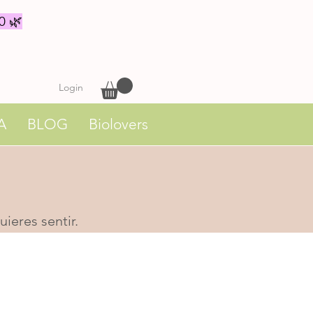
0 🌿
Login
A
BLOG
Biolovers
ieres sentir.