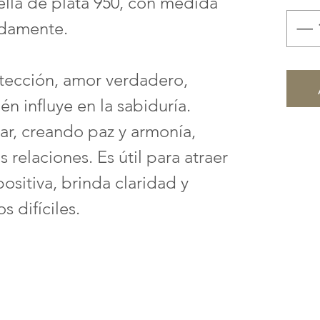
ella de plata 950, con medida
damente.
tección, amor verdadero,
én influye en la sabiduría.
iar, creando paz y armonía,
 relaciones. Es útil para atraer
ositiva, brinda claridad y
 difíciles.