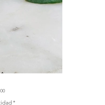
Precio
.00
tidad
*