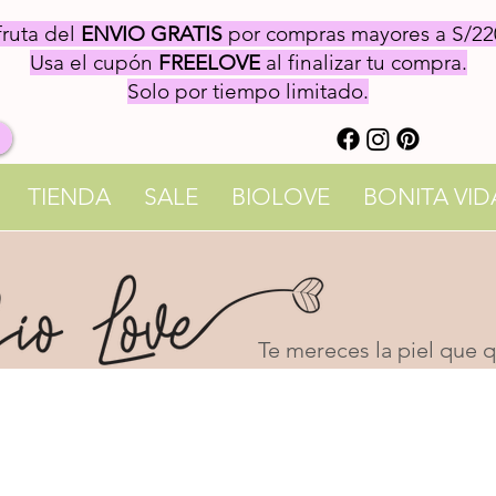
fruta del
ENVIO GRATIS
por compras mayores a S/22
Usa el cupón
FREELOVE
al finalizar tu compra.
Solo por tiempo limitado.
TIENDA
SALE
BIOLOVE
BONITA VID
Te mereces la piel que qu