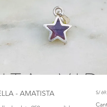
ELLA - AMATISTA
S/ 69
Can