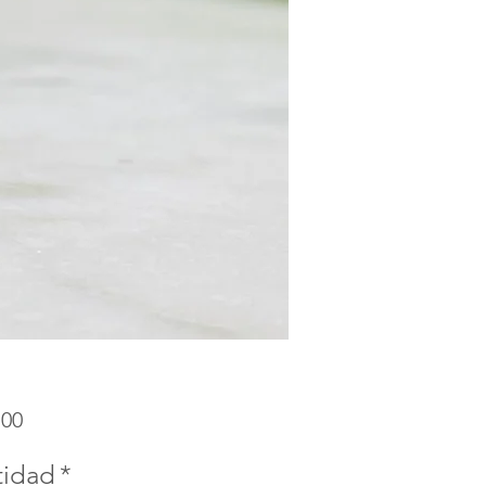
Precio
.00
tidad
*