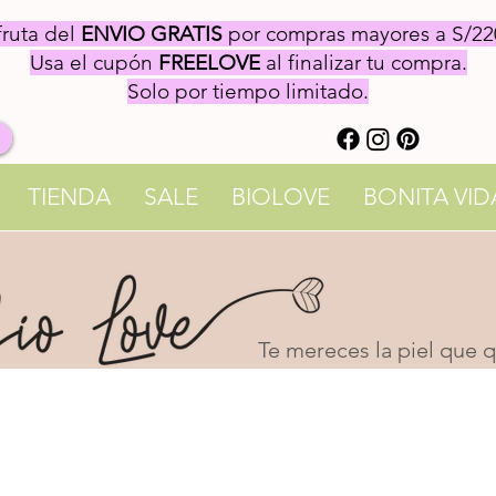
fruta del
ENVIO GRATIS
por compras mayores a S/22
Usa el cupón
FREELOVE
al finalizar tu compra.
Solo por tiempo limitado.
TIENDA
SALE
BIOLOVE
BONITA VID
Te mereces la piel que qu