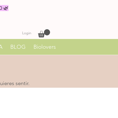
0 🌿
Login
A
BLOG
Biolovers
ieres sentir.