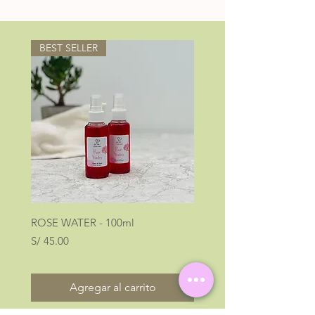
BEST SELLER
ROSE WATER - 100ml
LOOK AT ME
Precio
Precio
S/ 45.00
S/ 40.00
Agregar al carrito