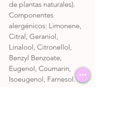
de plantas naturales).
Componentes
alergénicos: Limonene,
Citral, Geraniol,
Linalool, Citronellol,
Benzyl Benzoate,
Eugenol, Coumarin,
Isoeugenol, Farnesol.
N.S.O.: NSOC90995-
19CO
10 ml / 0.33 fl.oz - Cod.:
1031