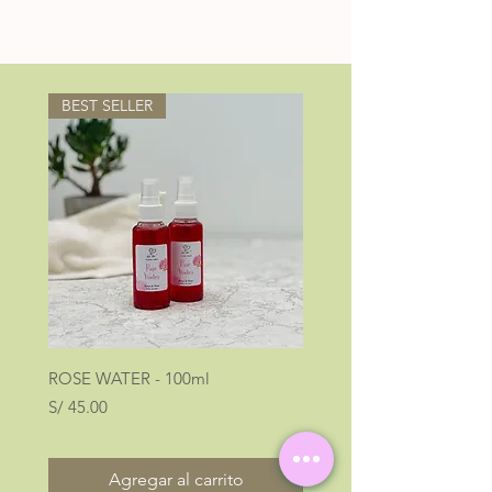
BEST SELLER
ROSE WATER - 100ml
LOOK AT ME
Precio
Precio
S/ 45.00
S/ 40.00
Agregar al carrito